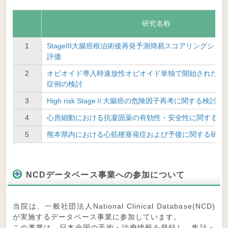
研究名称
1
StageIII大腸癌根治術後再発予測簡易スコアリングシス
評価
2
オピオイド導入時速放性オピオイド単独で開始された悪
症例の検討
3
High risk StageⅡ大腸癌の危険因子再考に関する検討
4
心房細動における抗凝固薬の有効性・安全性に関する調
5
熊本県内における心筋梗塞発症および予後に関する研究
NCDデータベース事業への参加について
当院は、一般社団法人National Clinical Database(NCD)
が実施するデータベース事業に参加しています。
この事業は、日本全国の手術・治療情報を登録し、集計・