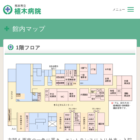
熊本市立 植木病院
館内マップ
1階フロア